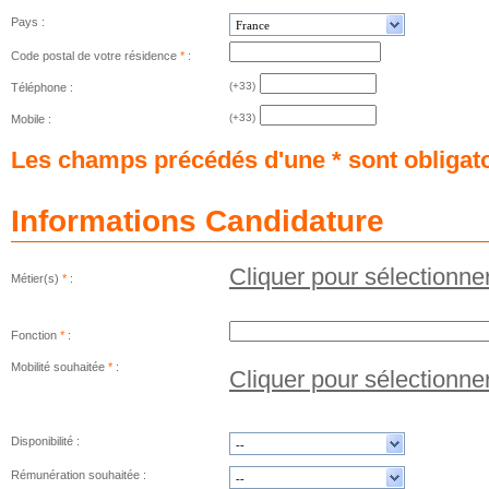
Pays
:
Code postal de votre résidence
*
:
(+33)
Téléphone :
(+33)
Mobile :
Les champs précédés d'une * sont obligat
Informations Candidature
Cliquer pour sélectionne
Métier(s)
*
:
Fonction
*
:
Mobilité souhaitée
*
:
Cliquer pour sélectionner
Disponibilité :
Rémunération souhaitée :