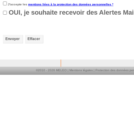
J'accepte les
mentions liées à la protection des données personnelles *
OUI, je souhaite recevoir des Alertes M
Envoyer
Effacer
©2010 -
2026
MELEO |
Mentions légales
|
Protection des données per