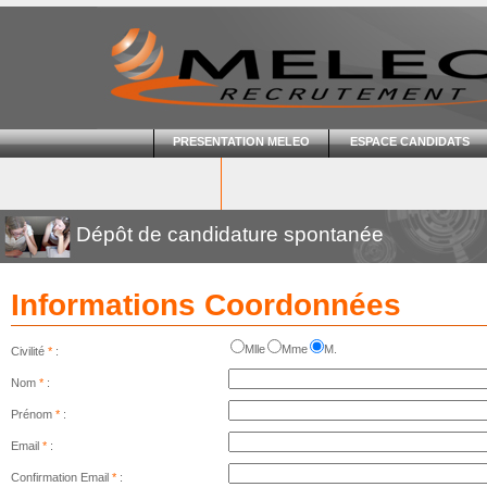
PRESENTATION MELEO
ESPACE CANDIDATS
Dépôt de candidature spontanée
Informations Coordonnées
Mlle
Mme
M.
Civilité
*
:
Nom
*
:
Prénom
*
:
Email
*
:
Confirmation Email
*
: