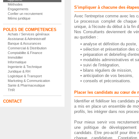
Méthodes
S'impliquer à chacune des étapes
Engagements
Confier un recrutement
Avec l'entreprise comme avec les 
Mémo juridique
Le processus complet de chaque re
unique, à l'écoute du début à la fin
POLES DE COMPETENCES
Nos Consultants deviennent de véri
Achats / Services généraux
au quotidien :
Assistanat & Administratif
Banque & Assurances
• analyse et définition du poste,
Commercial & Distribution
• sélection et présentation des 
Comptabilite & Finance
• préparation et debriefing d'entr
Immobilier
• modalités administratives et sa
Informatique
• suivi de l'intégration,
Ingenierie & Technique
• bilans réguliers de mission,
Juridique & RH
• anticipation de vos besoins,
Logistique & Transport
• conseils et préconisations.
Marketing & Communication
Sante & Pharmaceutique
THR
Placer les candidats au cœur de n
Identifier et fidéliser les candidat
CONTACT
a mis en place un ensemble de moye
profils, les intégrer dans nos proces
Pour mieux servir vos recrutemen
une politique de développement
candidats. Etre pro-actif pour être 
chaque candidature, Cooptation