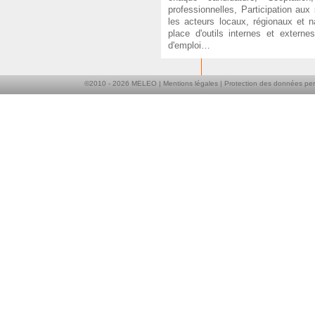
professionnelles, Participation au
les acteurs locaux, régionaux et 
place d'outils internes et extern
d'emploi…
©2010 -
2026
MELEO |
Mentions légales
|
Protection des données per