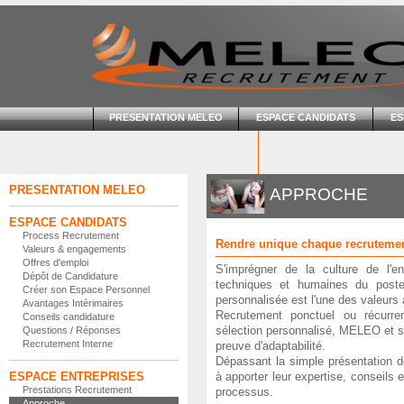
PRESENTATION MELEO
ESPACE CANDIDATS
ES
PRESENTATION MELEO
APPROCHE
ESPACE CANDIDATS
Process Recrutement
Rendre unique chaque recruteme
Valeurs & engagements
Offres d'emploi
S'imprégner de la culture de l'ent
Dépôt de Candidature
techniques et humaines du poste
Créer son Espace Personnel
personnalisée est l'une des valeur
Avantages Intérimaires
Recrutement ponctuel ou récurre
Conseils candidature
sélection personnalisé, MELEO et s
Questions / Réponses
Recrutement Interne
preuve d'adaptabilité.
Dépassant la simple présentation 
ESPACE ENTREPRISES
à apporter leur expertise, conseils
Prestations Recrutement
processus.
Approche